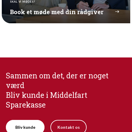
SKAL VI MØDES?
Book et møde med din rådgiver
Sammen om det, der er noget
værd
Bliv kunde i Middelfart
Sparekasse
Bliv kunde
Kontakt os