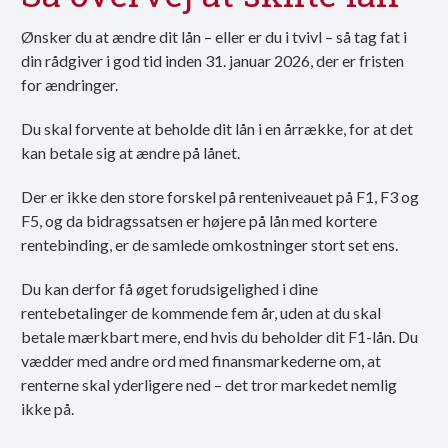
Ønsker du at ændre dit lån – eller er du i tvivl – så tag fat i
din rådgiver i god tid inden 31. januar 2026, der er fristen
for ændringer.
Du skal forvente at beholde dit lån i en årrække, for at det
kan betale sig at ændre på lånet.
Der er ikke den store forskel på renteniveauet på F1, F3 og
F5, og da bidragssatsen er højere på lån med kortere
rentebinding, er de samlede omkostninger stort set ens.
Du kan derfor få øget forudsigelighed i dine
rentebetalinger de kommende fem år, uden at du skal
betale mærkbart mere, end hvis du beholder dit F1-lån. Du
vædder med andre ord med finansmarkederne om, at
renterne skal yderligere ned – det tror markedet nemlig
ikke på.