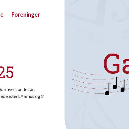
ue
Foreninger
25
de hvert andet år. I
 Hedensted, Aarhus og 2