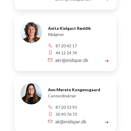
Anita Kielgast Røddik
Rådgiver
87 20 42 17
44 12 24 74
Ann Merete Kongensgaard
Centerdirektør
87 20 53 93
30 90 76 73