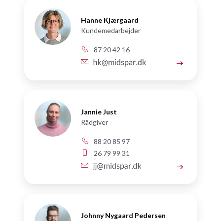
Hanne Kjærgaard
Kundemedarbejder
87 20 42 16
Jannie Just
Rådgiver
88 20 85 97
26 79 99 31
Johnny Nygaard Pedersen