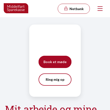
Netbank
Book et møde
Ring mig op
Mit arbejde og mine