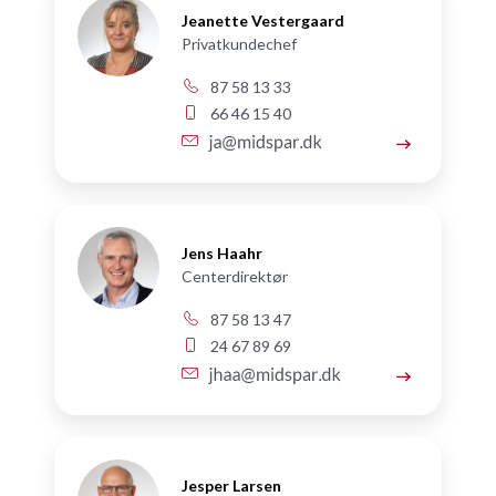
Jeanette Vestergaard
Privatkundechef
87 58 13 33
66 46 15 40
Jens Haahr
Centerdirektør
87 58 13 47
24 67 89 69
Jesper Larsen