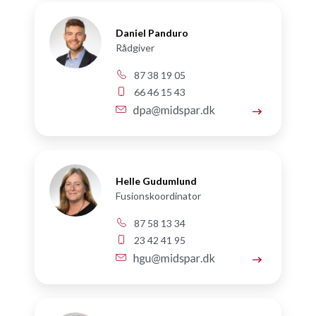
Daniel Panduro
Rådgiver
87 38 19 05
66 46 15 43
Helle Gudumlund
Fusionskoordinator
87 58 13 34
23 42 41 95