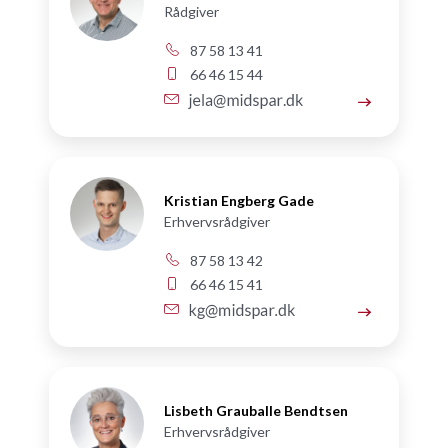
Rådgiver
87 58 13 41
66 46 15 44
Kristian Engberg Gade
Erhvervsrådgiver
87 58 13 42
66 46 15 41
Lisbeth Grauballe Bendtsen
Erhvervsrådgiver