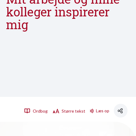
kolleger inspirerer
mig
Læs op
Ordbog
Større tekst