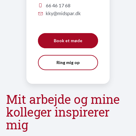
66 46 17 68
Book et møde
Ring mig op
Mit arbejde og mine
kolleger inspirerer
mig