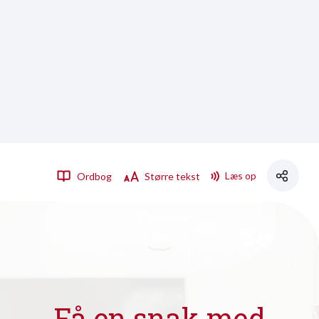
Læs op
Ordbog
Større tekst
Få en snak med