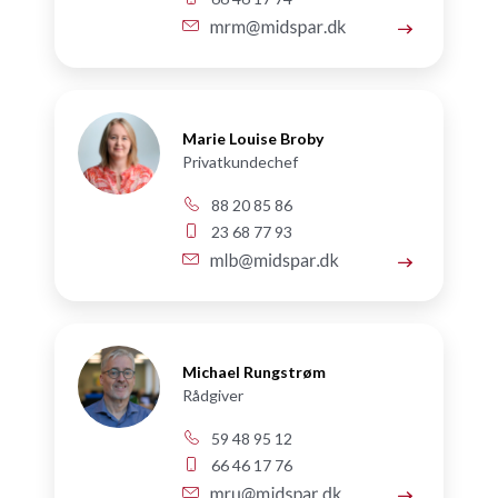
Marie Louise Broby
Privatkundechef
88 20 85 86
23 68 77 93
Michael Rungstrøm
Rådgiver
59 48 95 12
66 46 17 76