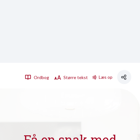
Læs op
Ordbog
Større tekst
Få en snak med