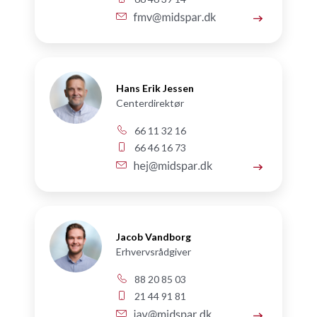
Hans Erik Jessen
Centerdirektør
66 11 32 16
66 46 16 73
Jacob Vandborg
Erhvervsrådgiver
88 20 85 03
21 44 91 81