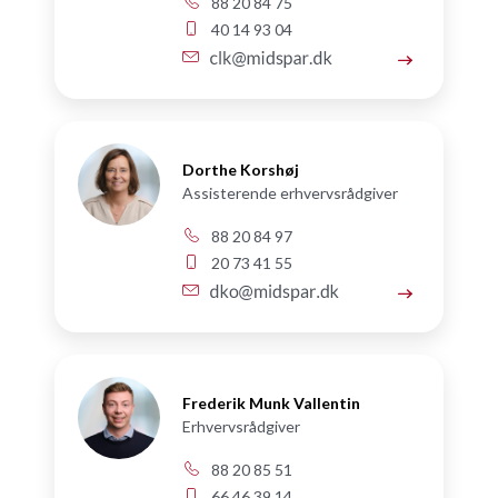
88 20 84 75
40 14 93 04
Dorthe Korshøj
Assisterende erhvervsrådgiver
88 20 84 97
20 73 41 55
Frederik Munk Vallentin
Erhvervsrådgiver
88 20 85 51
66 46 39 14