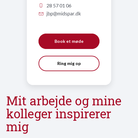
28 57 01 06
Book et møde
Ring mig op
Mit arbejde og mine
kolleger inspirerer
mig