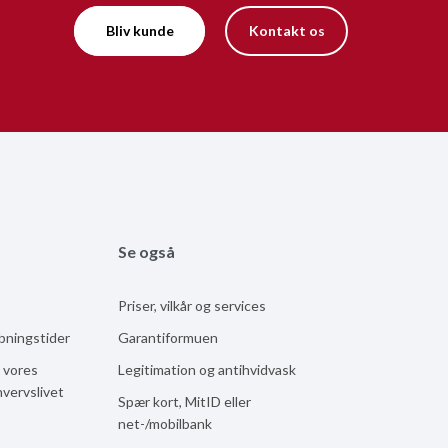
Bliv kunde
Kontakt os
Se også
Priser, vilkår og services
åbningstider
Garantiformuen
 vores
Legitimation og antihvidvask
hvervslivet
Spær kort, MitID eller
net-/mobilbank