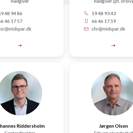
Rådgiver
Rådgiver (pt. orlov)
9 48 94 86
59 48 93 43
6 46 17 57
66 46 17 59
hannes Riddersholm
Jørgen Olsen
Centerdirektør
Erhvervskundechef