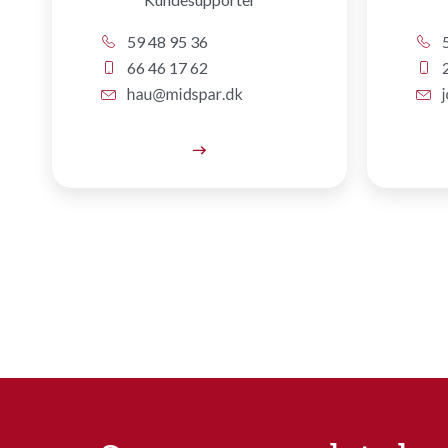
59 48 95 36
5
66 46 17 62
2