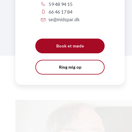
59 48 94 15
66 46 17 84
Book et møde
Ring mig op