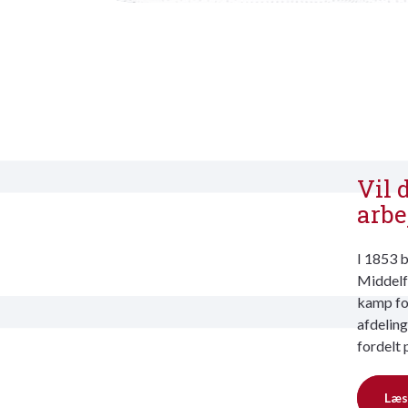
Vil 
arbe
I 1853 b
Middelfa
kamp for
afdeling
fordelt 
Læs