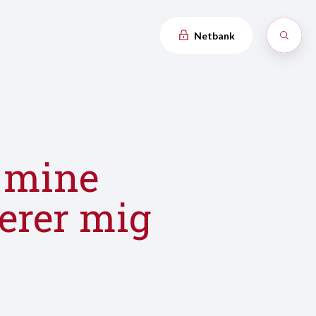
Netbank
g mine
rerer mig