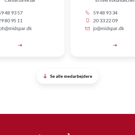
9 48 93 57
59 48 93 34
9 80 95 11
20 33 22 09
Se alle medarbejdere