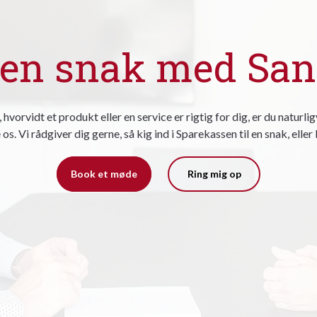
 en snak med San
m, hvorvidt et produkt eller en service er rigtig for dig, er du natur
 os. Vi rådgiver dig gerne, så kig ind i Sparekassen til en snak, elle
Book et møde
Ring mig op