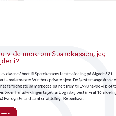
du vide mere om Sparekassen, jeg
jder i?
lev dørene åbnet til Sparekassens første afdeling på Algade 62 i
rt – malermester Winthers private hjem. De første mange år var e
 at få fodfæste på markedet, og helt frem til 1990 havde vi blot t
er. Siden har udviklingen taget fart, og i dag består vi af 16 afdelin
på Fyn og i Jylland samt en afdeling i København.
 mere