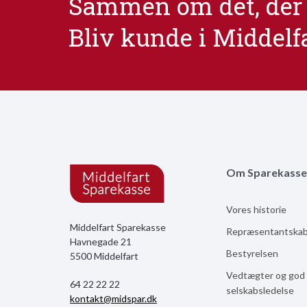
Sammen om det, der 
Bliv kunde i Middelf
Om Sparekasse
Vores historie
Middelfart Sparekasse
Repræsentantska
Havnegade 21
Bestyrelsen
5500 Middelfart
Vedtægter og god
64 22 22 22
selskabsledelse
kontakt@midspar.dk