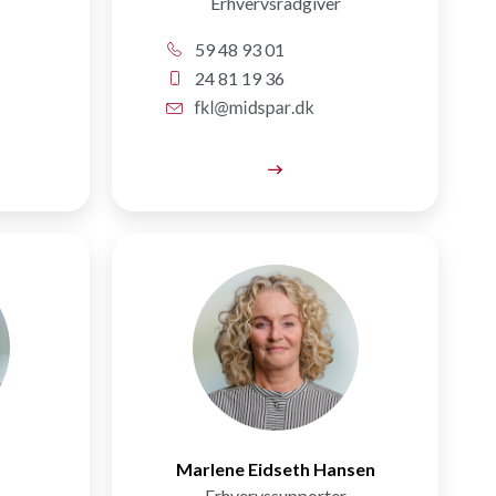
Erhvervsrådgiver
59 48 93 01
24 81 19 36
Marlene Eidseth Hansen
Erhvervssupporter