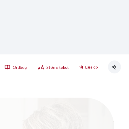
Læs op
Ordbog
Større tekst