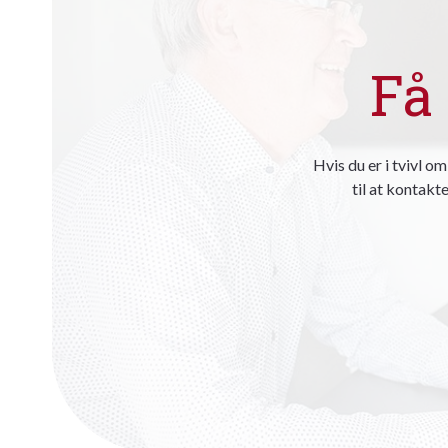
Få
Hvis du er i tvivl o
til at kontakte