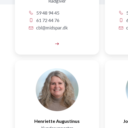
Rådgiver
59 48 94 45
5
61 72 44 76
6
Henriette Augustinus
Jo
Kundesupporter