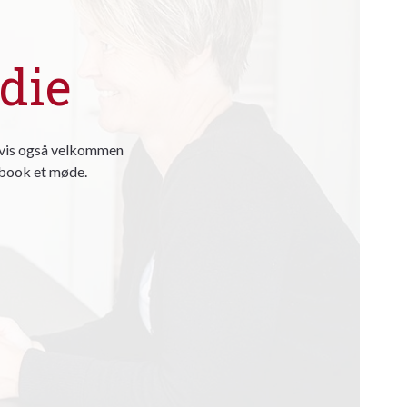
die
ligvis også velkommen
r book et møde.