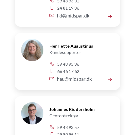
59 48 93 01
24 81 19 36
Henriette Augustinus
Kundesupporter
59 48 95 36
66 46 17 62
Johannes Riddersholm
Centerdirektør
59 48 93 57
29 80 95 11