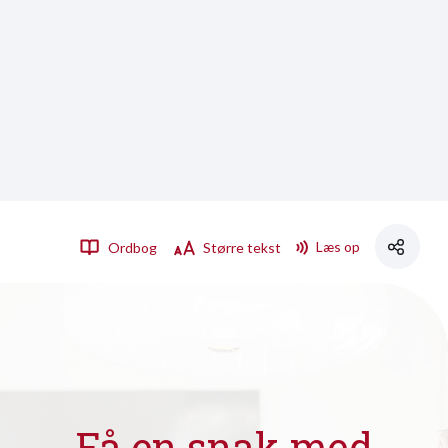
Læs op
Ordbog
Større tekst
Få en snak med