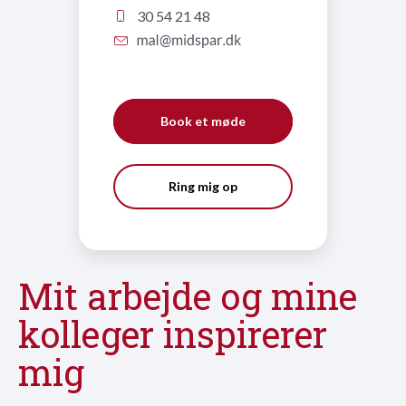
30 54 21 48
Book et møde
Ring mig op
Mit arbejde og mine
kolleger inspirerer
mig