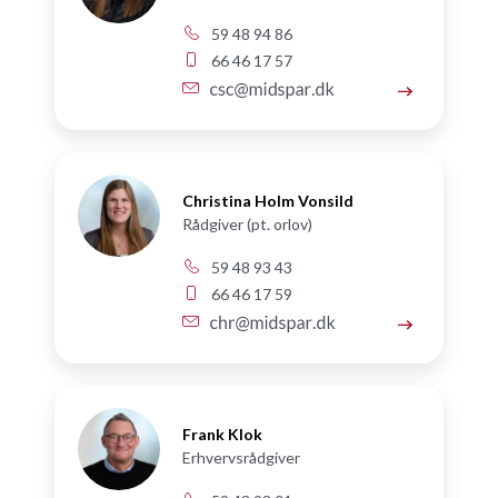
59 48 94 86
66 46 17 57
Christina Holm Vonsild
Rådgiver (pt. orlov)
59 48 93 43
66 46 17 59
Frank Klok
Erhvervsrådgiver