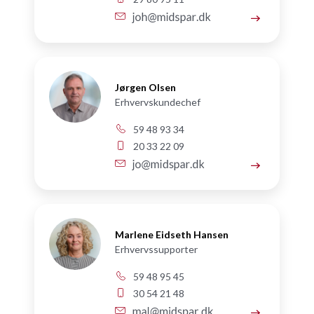
Jørgen Olsen
Erhvervskundechef
59 48 93 34
20 33 22 09
Marlene Eidseth Hansen
Erhvervssupporter
59 48 95 45
30 54 21 48