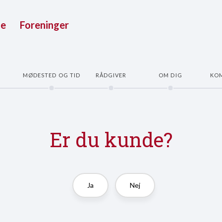
ue
Foreninger
E
MØDESTED OG TID
RÅDGIVER
OM DIG
KO
Er du kunde?
Ja
Nej