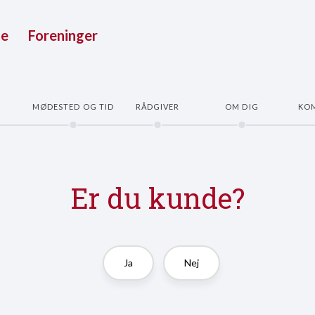
ue
Foreninger
E
MØDESTED OG TID
RÅDGIVER
OM DIG
KO
Er du kunde?
Ja
Nej