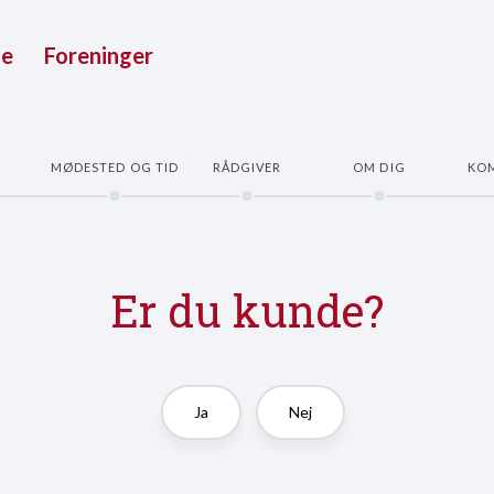
ue
Foreninger
E
MØDESTED OG TID
RÅDGIVER
OM DIG
KO
Er du kunde?
Ja
Nej