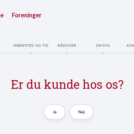
ue
Foreninger
E
MØDESTED OG TID
RÅDGIVER
OM DIG
KO
Er du kunde hos os?
Ja
Nej