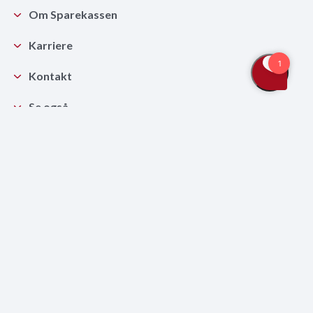
Om Sparekassen
Karriere
Kontakt
Se også
Middelfart Sparekasse
Havnegade 21
5500 Middelfart
64 22 22 22
kontakt@midspar.dk