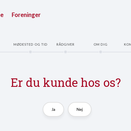
ue
Foreninger
E
MØDESTED OG TID
RÅDGIVER
OM DIG
KO
Er du kunde hos os?
Ja
Nej