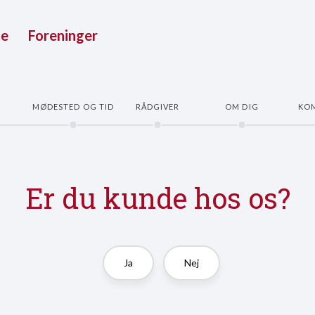
ue
Foreninger
E
MØDESTED OG TID
RÅDGIVER
OM DIG
KO
Er du kunde hos os?
Ja
Nej